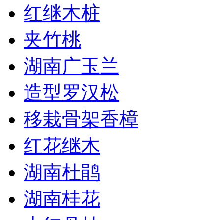
红继木桩
夹竹桃
湖南广玉兰
造型罗汉松
移栽骨架香樟
红花继木
湖南杜鹃
湖南桂花