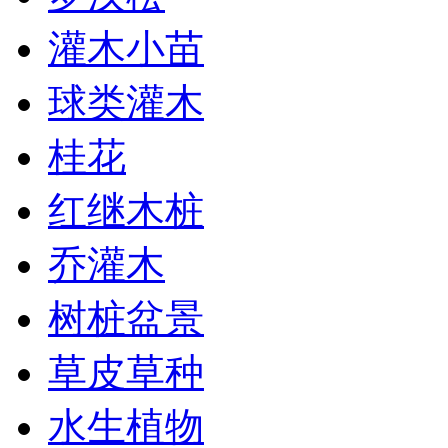
灌木小苗
球类灌木
桂花
红继木桩
乔灌木
树桩盆景
草皮草种
水生植物