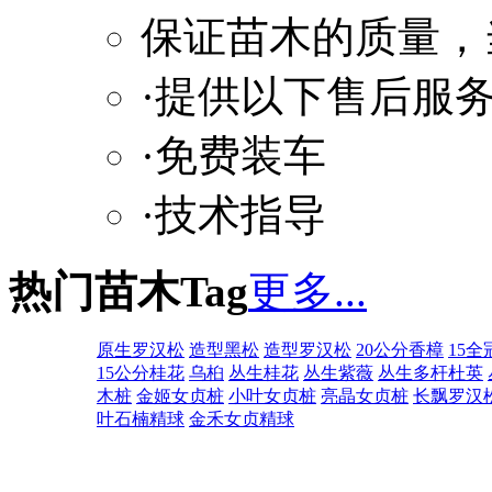
保证苗木的质量，
·提供以下售后服
·免费装车
·技术指导
热门苗木Tag
更多...
原生罗汉松
造型黑松
造型罗汉松
20公分香樟
15全
15公分桂花
乌桕
丛生桂花
丛生紫薇
丛生多杆杜英
木桩
金姬女贞桩
小叶女贞桩
亮晶女贞桩
长飘罗汉
叶石楠精球
金禾女贞精球