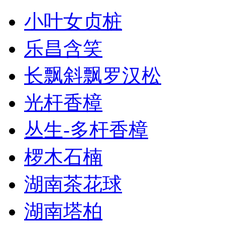
小叶女贞桩
乐昌含笑
长飘斜飘罗汉松
光杆香樟
丛生-多杆香樟
椤木石楠
湖南茶花球
湖南塔柏