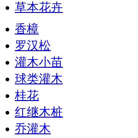
草本花卉
香樟
罗汉松
灌木小苗
球类灌木
桂花
红继木桩
乔灌木