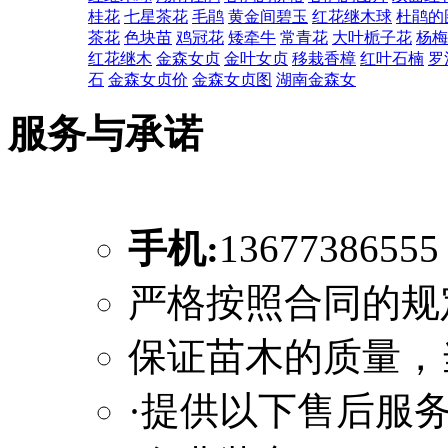
桂花
七星茶花
毛鹃
黄金间碧玉
红花继木球
杜鹃的
茶花
色块苗
鸡冠花
矮牵牛
常青花
大叶栀子花
杨梅
红花继木
金森女贞
金叶女贞
移栽香樟
红叶石楠
罗
石
金森女贞价
金森女贞图
湖南金森女
服务与承诺
手机:
1367738655
严格按照合同的规
保证苗木的质量，
·提供以下售后服