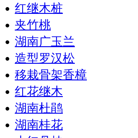
红继木桩
夹竹桃
湖南广玉兰
造型罗汉松
移栽骨架香樟
红花继木
湖南杜鹃
湖南桂花