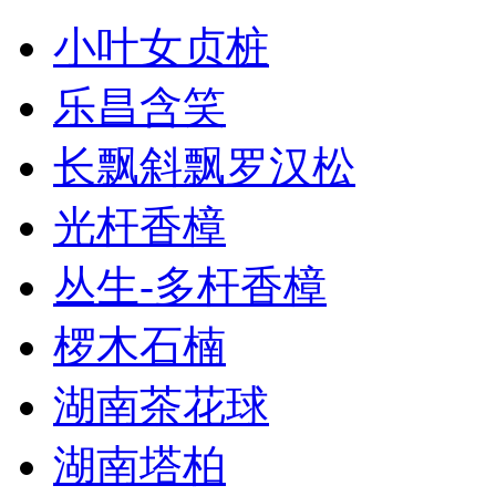
小叶女贞桩
乐昌含笑
长飘斜飘罗汉松
光杆香樟
丛生-多杆香樟
椤木石楠
湖南茶花球
湖南塔柏