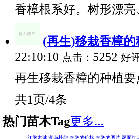
香樟根系好。树形漂亮、
(再生)移栽香樟
22:10:10
5252
点击：
好
再生移栽香樟的种植要点.
共1页/4条
热门苗木Tag
更多...
红继木球
湖南杜鹃
春鹃的价格
春鹃的图片
双面红