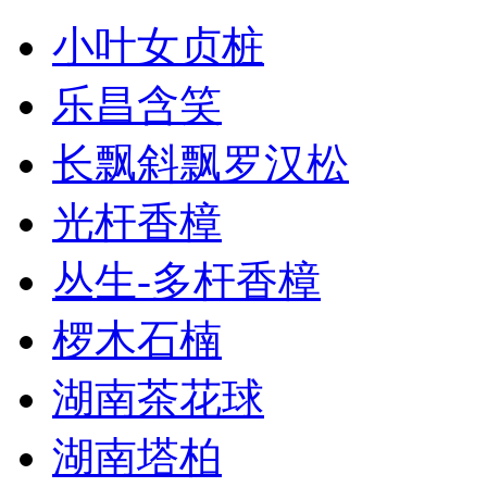
小叶女贞桩
乐昌含笑
长飘斜飘罗汉松
光杆香樟
丛生-多杆香樟
椤木石楠
湖南茶花球
湖南塔柏