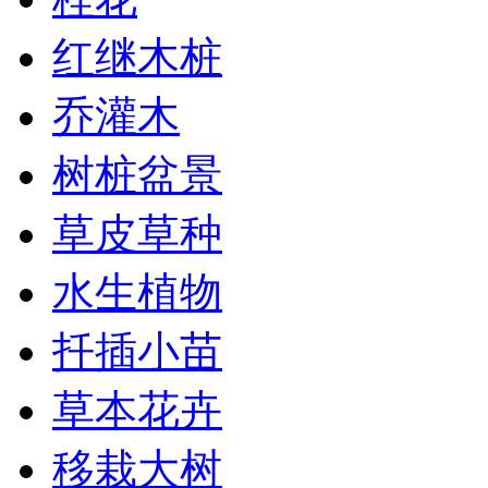
红继木桩
乔灌木
树桩盆景
草皮草种
水生植物
扦插小苗
草本花卉
移栽大树