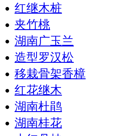
红继木桩
夹竹桃
湖南广玉兰
造型罗汉松
移栽骨架香樟
红花继木
湖南杜鹃
湖南桂花