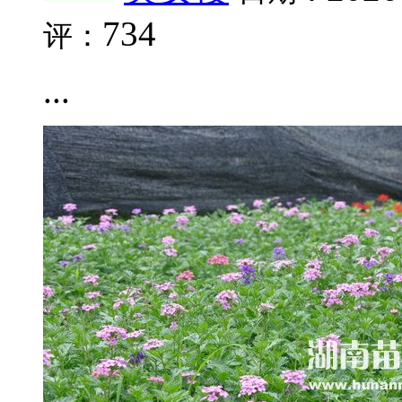
734
评：
...