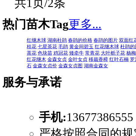
共1页/2条
热门苗木Tag
更多...
红继木球
湖南杜鹃
春鹃的价格
春鹃的图片
双面红
桂花
七星茶花
毛鹃
黄金间碧玉
红花继木球
杜鹃的
茶花
色块苗
鸡冠花
矮牵牛
常青花
大叶栀子花
杨梅
红花继木
金森女贞
金叶女贞
移栽香樟
红叶石楠
罗
石
金森女贞价
金森女贞图
湖南金森女
服务与承诺
手机:
1367738655
严格按照合同的规