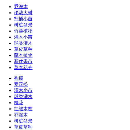
乔灌木
移栽大树
扦插小苗
树桩盆景
竹类植物
灌木小苗
球类灌木
草皮草种
藤本植物
新优果苗
草本花卉
香樟
罗汉松
灌木小苗
球类灌木
桂花
红继木桩
乔灌木
树桩盆景
草皮草种