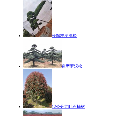
长飘枝罗汉松
造型罗汉松
12公分红叶石楠树