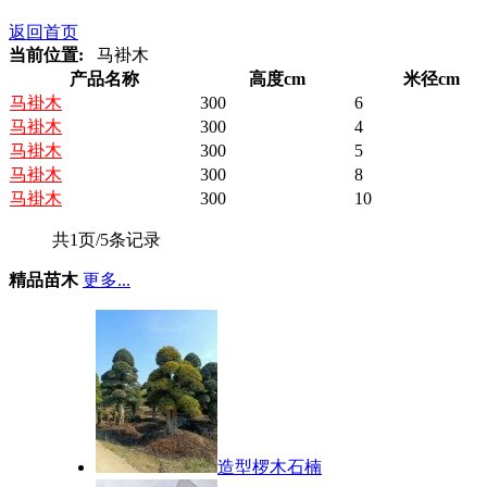
返回首页
当前位置:
马褂木
产品名称
高度cm
米径cm
马褂木
300
6
马褂木
300
4
马褂木
300
5
马褂木
300
8
马褂木
300
10
共1页/5条记录
精品苗木
更多...
造型椤木石楠