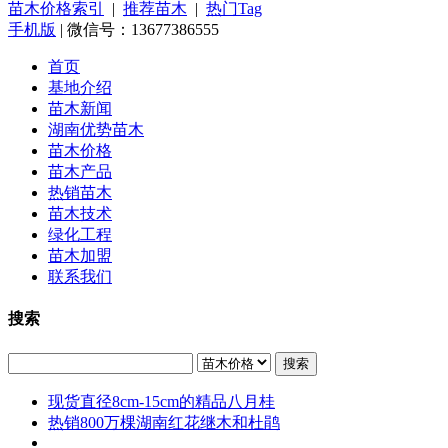
苗木价格索引
|
推荐苗木
|
热门Tag
手机版
| 微信号：13677386555
首页
基地介绍
苗木新闻
湖南优势苗木
苗木价格
苗木产品
热销苗木
苗木技术
绿化工程
苗木加盟
联系我们
搜索
搜索
现货直径8cm-15cm的精品八月桂
热销800万棵湖南红花继木和杜鹃