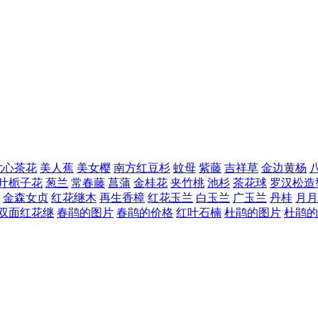
七心茶花
美人蕉
美女樱
南方红豆杉
蚊母
紫藤
吉祥草
金边黄杨
叶栀子花
葱兰
常春藤
菖蒲
金桂花
夹竹桃
池杉
茶花球
罗汉松造
金森女贞
红花继木
再生香樟
红花玉兰
白玉兰
广玉兰
丹桂
月月
双面红花继
春鹃的图片
春鹃的价格
红叶石楠
杜鹃的图片
杜鹃的