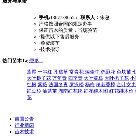
服务与承诺
手机:
13677386555
联系人：
朱总
严格按照合同的规定办事
保证苗木的质量，当场验苗
·提供以下售后服务：
·免费装车
·技术指导
热门苗木Tag
更多...
鸢尾
一串红
孔雀草
常青花
矮牵牛
鸡冠花
色块苗
大叶栀子花
万年青
四季青
大叶黄杨
大叶栀子花
小
红枫
紫薇
法国冬青
罗汉松
杨梅
移栽香樟
金叶女贞
红豆杉
油茶苗
湖南红花继
红花继木图
红花继木价
花
苗圃公告
行业新闻
苗木技术