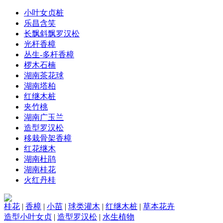
小叶女贞桩
乐昌含笑
长飘斜飘罗汉松
光杆香樟
丛生-多杆香樟
椤木石楠
湖南茶花球
湖南塔柏
红继木桩
夹竹桃
湖南广玉兰
造型罗汉松
移栽骨架香樟
红花继木
湖南杜鹃
湖南桂花
火红丹桂
桂花
|
香樟
|
小苗
|
球类灌木
|
红继木桩
|
草本花卉
造型小叶女贞
|
造型罗汉松
|
水生植物