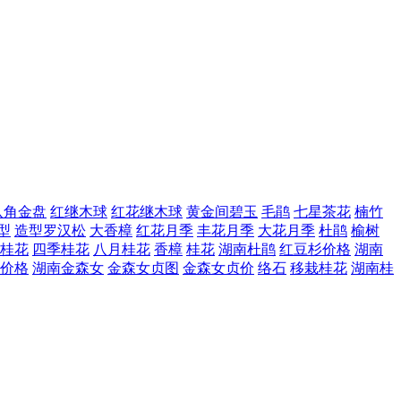
八角金盘
红继木球
红花继木球
黄金间碧玉
毛鹃
七星茶花
楠竹
型
造型罗汉松
大香樟
红花月季
丰花月季
大花月季
杜鹃
榆树
桂花
四季桂花
八月桂花
香樟
桂花
湖南杜鹃
红豆杉价格
湖南
价格
湖南金森女
金森女贞图
金森女贞价
络石
移栽桂花
湖南桂