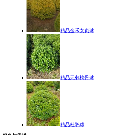
精品金禾女贞球
精品无刺枸骨球
精品杜鹃球