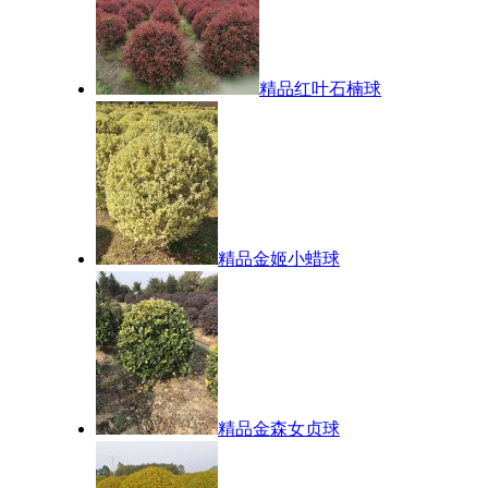
精品红叶石楠球
精品金姬小蜡球
精品金森女贞球