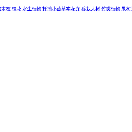
继木桩
桂花
水生植物
扦插小苗
草本花卉
移栽大树
竹类植物
果树