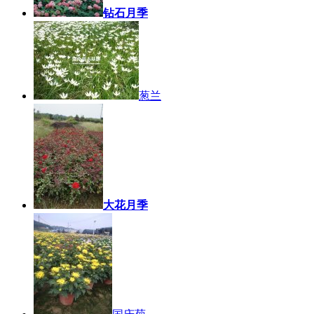
钻石月季
葱兰
大花月季