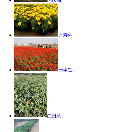
国庆菊
万寿菊
一串红
白日草