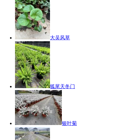
大吴风草
狐尾天冬门
银叶菊