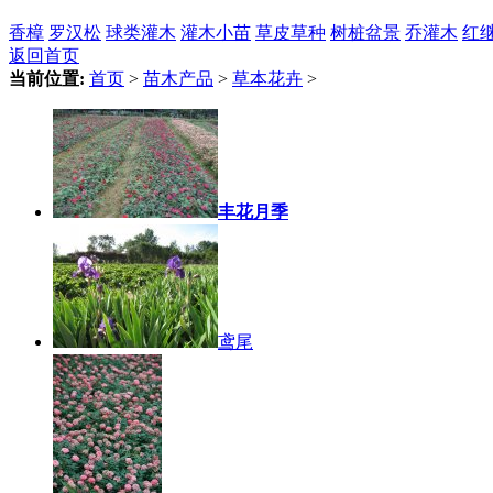
香樟
罗汉松
球类灌木
灌木小苗
草皮草种
树桩盆景
乔灌木
红
返回首页
当前位置:
首页
>
苗木产品
>
草本花卉
>
丰花月季
鸢尾