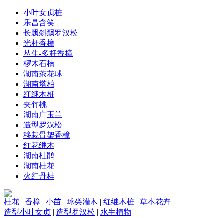
小叶女贞桩
乐昌含笑
长飘斜飘罗汉松
光杆香樟
丛生-多杆香樟
椤木石楠
湖南茶花球
湖南塔柏
红继木桩
夹竹桃
湖南广玉兰
造型罗汉松
移栽骨架香樟
红花继木
湖南杜鹃
湖南桂花
火红丹桂
桂花
|
香樟
|
小苗
|
球类灌木
|
红继木桩
|
草本花卉
造型小叶女贞
|
造型罗汉松
|
水生植物