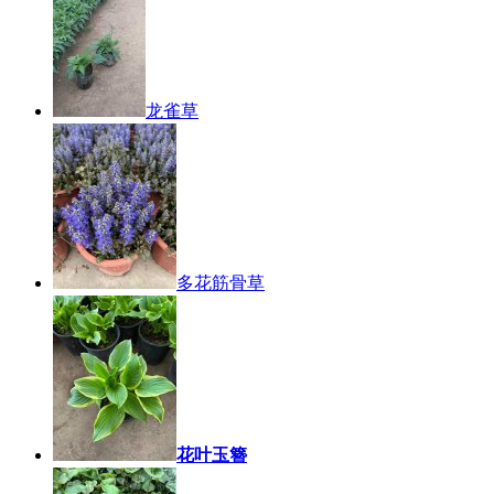
龙雀草
多花筋骨草
花叶玉簪