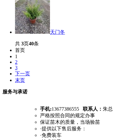
天门冬
共
3
页
40
条
首页
1
2
3
下一页
末页
服务与承诺
手机:
13677386555
联系人：
朱总
严格按照合同的规定办事
保证苗木的质量，当场验苗
·提供以下售后服务：
·免费装车