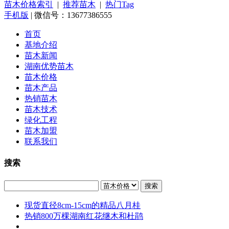
苗木价格索引
|
推荐苗木
|
热门Tag
手机版
| 微信号：13677386555
首页
基地介绍
苗木新闻
湖南优势苗木
苗木价格
苗木产品
热销苗木
苗木技术
绿化工程
苗木加盟
联系我们
搜索
搜索
现货直径8cm-15cm的精品八月桂
热销800万棵湖南红花继木和杜鹃