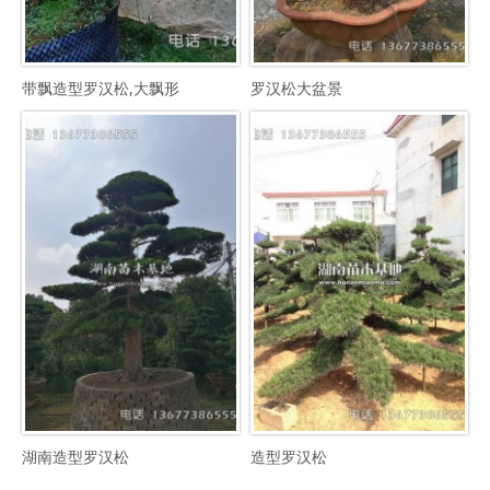
带飘造型罗汉松,大飘形
罗汉松大盆景
湖南造型罗汉松
造型罗汉松