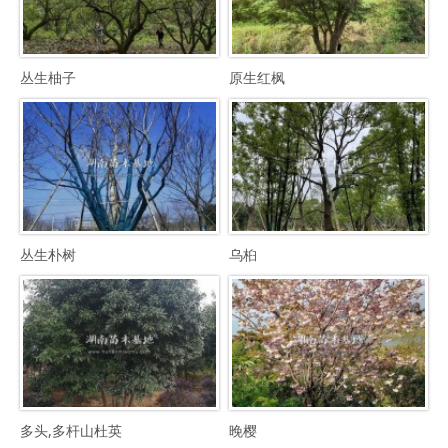
丛生柚子
原生红枫
丛生朴树
乌桕
多头,多杆山杜英
晚樱