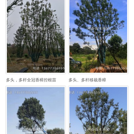
多头，多杆全冠香樟控根苗
多头、多杆移栽香樟