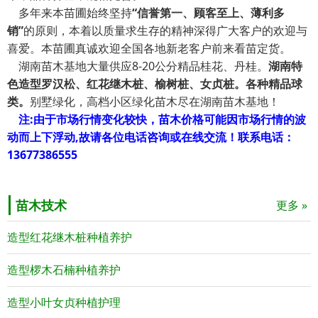
多年来本苗圃始终坚持
“信誉第一、顾客至上、薄利多
销”
的原则，本着以质量求生存的精神深得广大客户的欢迎与
喜爱。本苗圃真诚欢迎全国各地新老客户前来看苗定货。
湖南苗木基地大量供应8-20公分精品桂花、丹桂。
湖南特
色造型罗汉松、红花继木桩、榆树桩、女贞桩。各种精品球
类。
别墅绿化，高档小区绿化苗木尽在湖南苗木基地！
注:由于市场行情变化较快，苗木价格可能因市场行情的波
动而上下浮动,故请各位电话咨询或在线交流！联系电话：
13677386555
苗木技术
更多 »
造型红花继木桩种植养护
造型椤木石楠种植养护
造型小叶女贞种植护理