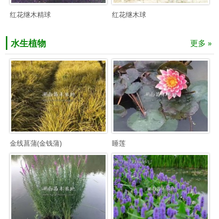
红花继木精球
红花继木球
水生植物
更多 »
金线菖蒲(金钱蒲)
睡莲