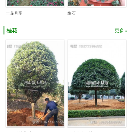
丰花月季
络石
桂花
更多 »