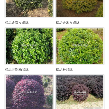
精品金森女贞球
精品金禾女贞球
精品无刺枸骨球
精品杜鹃球