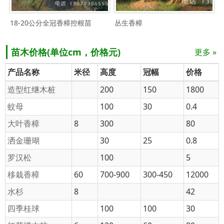
18-20公分全冠香樟控根苗
丛生香樟
苗木价格(单位cm，价格元)
更多 »
产品名称
米径
高度
冠幅
价格
造型红继木桩
200
150
1800
蚊母
100
30
0.4
大叶香樟
8
300
80
洒金珊瑚
30
25
0.8
罗汉松
100
5
移栽香樟
60
700-900
300-450
12000
水杉
8
42
四季桂球
100
100
30