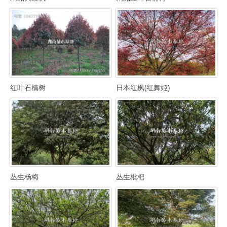
红叶石楠树
日本红枫(红舞姬)
丛生杨梅
丛生枇杷