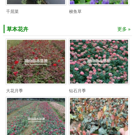
千屈菜
梭鱼草
草本花卉
更多 »
大花月季
钻石月季