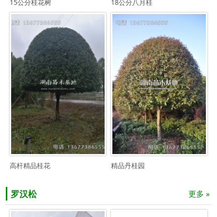
15公分桂花树
18公分八月桂
高杆精品桂花
精品丹桂园
罗汉松
更多 »