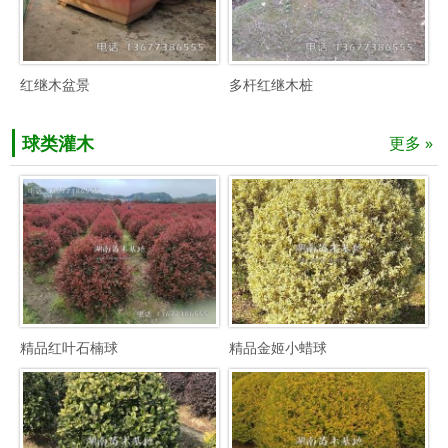
红继木盆景
多杆红继木桩
球类灌木
更多 »
精品红叶石楠球
精品金姬小蜡球