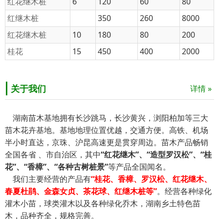
红花继木桩
6
120
60
80
红继木桩
350
260
8000
红花继木桩
10
180
80
200
桂花
15
450
400
2000
关于我们
详情 »
湖南苗木基地拥有长沙跳马，长沙黄兴，浏阳柏加等三大
苗木花卉基地。基地地理位置优越，交通方便。高铁、机场
半小时直达，京珠、沪昆高速更是贯穿周边。苗木产品畅销
全国各省 、市自治区，其中
“红花继木”、“造型罗汉松”、“桂
花”、“香樟”、“各种古树桩景”
等产品全国闻名。
我们主要经营的产品有
“
桂花、香樟、罗汉松、红花继木、
春夏杜鹃、金森女贞、茶花球、红继木桩等”
。经营各种绿化
灌木小苗，球类灌木以及各种绿化乔木，湖南乡土特色苗
木，品种齐全，规格完善。