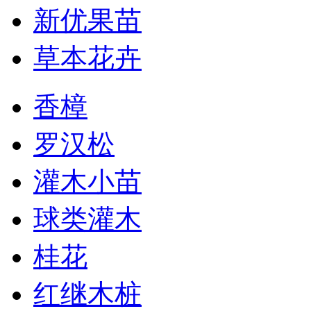
新优果苗
草本花卉
香樟
罗汉松
灌木小苗
球类灌木
桂花
红继木桩