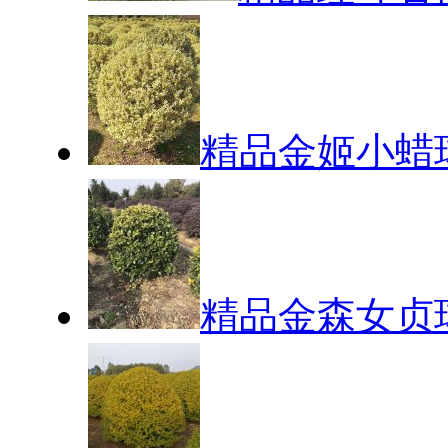
精品金姬小蜡
精品金森女贞