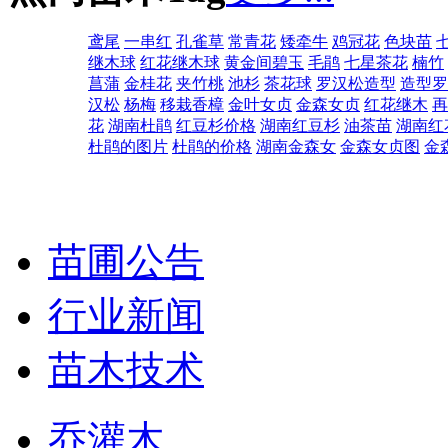
鸢尾
一串红
孔雀草
常青花
矮牵牛
鸡冠花
色块苗
继木球
红花继木球
黄金间碧玉
毛鹃
七星茶花
楠竹
菖蒲
金桂花
夹竹桃
池杉
茶花球
罗汉松造型
造型罗
汉松
杨梅
移栽香樟
金叶女贞
金森女贞
红花继木
再
花
湖南杜鹃
红豆杉价格
湖南红豆杉
油茶苗
湖南红
杜鹃的图片
杜鹃的价格
湖南金森女
金森女贞图
金
苗圃公告
行业新闻
苗木技术
乔灌木