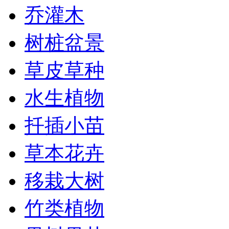
乔灌木
树桩盆景
草皮草种
水生植物
扦插小苗
草本花卉
移栽大树
竹类植物