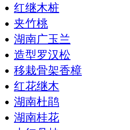
红继木桩
夹竹桃
湖南广玉兰
造型罗汉松
移栽骨架香樟
红花继木
湖南杜鹃
湖南桂花