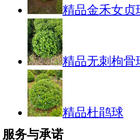
精品金禾女贞
精品无刺枸骨
精品杜鹃球
服务与承诺