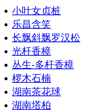
小叶女贞桩
乐昌含笑
长飘斜飘罗汉松
光杆香樟
丛生-多杆香樟
椤木石楠
湖南茶花球
湖南塔柏