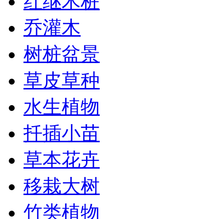
红继木桩
乔灌木
树桩盆景
草皮草种
水生植物
扦插小苗
草本花卉
移栽大树
竹类植物