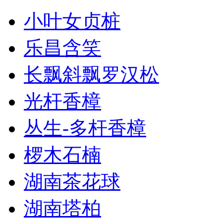
小叶女贞桩
乐昌含笑
长飘斜飘罗汉松
光杆香樟
丛生-多杆香樟
椤木石楠
湖南茶花球
湖南塔柏