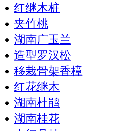
红继木桩
夹竹桃
湖南广玉兰
造型罗汉松
移栽骨架香樟
红花继木
湖南杜鹃
湖南桂花