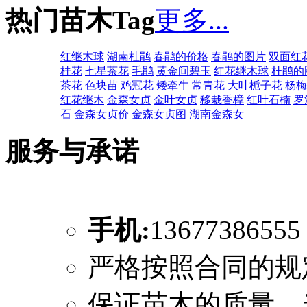
热门苗木Tag
更多...
红继木球
湖南杜鹃
春鹃的价格
春鹃的图片
双面红
桂花
七星茶花
毛鹃
黄金间碧玉
红花继木球
杜鹃的
茶花
色块苗
鸡冠花
矮牵牛
常青花
大叶栀子花
杨梅
红花继木
金森女贞
金叶女贞
移栽香樟
红叶石楠
罗
石
金森女贞价
金森女贞图
湖南金森女
服务与承诺
手机:
1367738655
严格按照合同的规
保证苗木的质量，