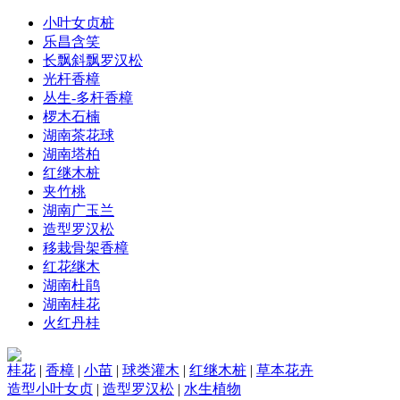
小叶女贞桩
乐昌含笑
长飘斜飘罗汉松
光杆香樟
丛生-多杆香樟
椤木石楠
湖南茶花球
湖南塔柏
红继木桩
夹竹桃
湖南广玉兰
造型罗汉松
移栽骨架香樟
红花继木
湖南杜鹃
湖南桂花
火红丹桂
桂花
|
香樟
|
小苗
|
球类灌木
|
红继木桩
|
草本花卉
造型小叶女贞
|
造型罗汉松
|
水生植物