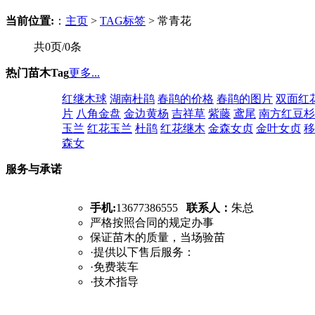
当前位置:
：
主页
>
TAG标签
> 常青花
共0页/0条
热门苗木Tag
更多...
红继木球
湖南杜鹃
春鹃的价格
春鹃的图片
双面红
片
八角金盘
金边黄杨
吉祥草
紫藤
鸢尾
南方红豆杉
玉兰
红花玉兰
杜鹃
红花继木
金森女贞
金叶女贞
移
森女
服务与承诺
手机:
13677386555
联系人：
朱总
严格按照合同的规定办事
保证苗木的质量，当场验苗
·提供以下售后服务：
·免费装车
·技术指导