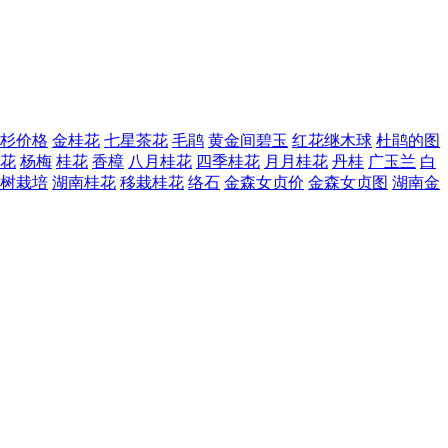
杉价格
金桂花
七星茶花
毛鹃
黄金间碧玉
红花继木球
杜鹃的图
花
杨梅
桂花
香樟
八月桂花
四季桂花
月月桂花
丹桂
广玉兰
白
树栽培
湖南桂花
移栽桂花
络石
金森女贞价
金森女贞图
湖南金