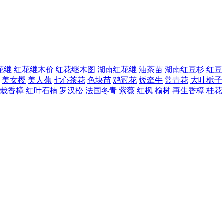
花继
红花继木价
红花继木图
湖南红花继
油茶苗
湖南红豆杉
红豆
美女樱
美人蕉
七心茶花
色块苗
鸡冠花
矮牵牛
常青花
大叶栀子
栽香樟
红叶石楠
罗汉松
法国冬青
紫薇
红枫
榆树
再生香樟
桂花