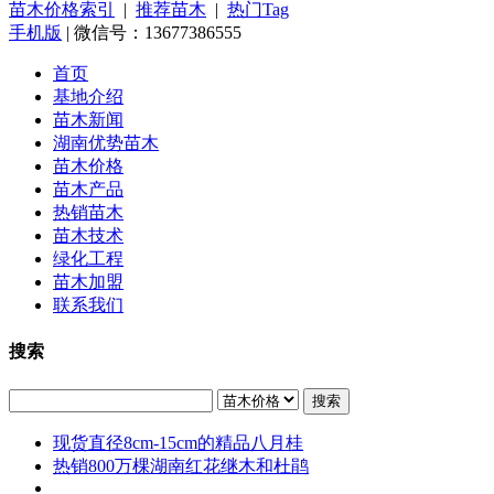
苗木价格索引
|
推荐苗木
|
热门Tag
手机版
| 微信号：13677386555
首页
基地介绍
苗木新闻
湖南优势苗木
苗木价格
苗木产品
热销苗木
苗木技术
绿化工程
苗木加盟
联系我们
搜索
搜索
现货直径8cm-15cm的精品八月桂
热销800万棵湖南红花继木和杜鹃