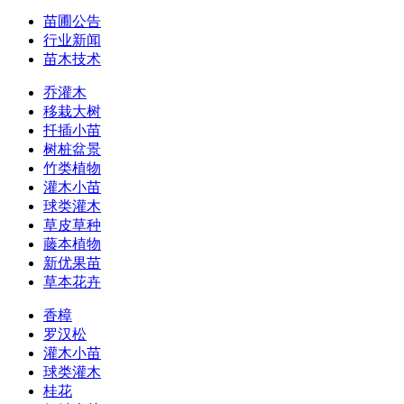
苗圃公告
行业新闻
苗木技术
乔灌木
移栽大树
扦插小苗
树桩盆景
竹类植物
灌木小苗
球类灌木
草皮草种
藤本植物
新优果苗
草本花卉
香樟
罗汉松
灌木小苗
球类灌木
桂花