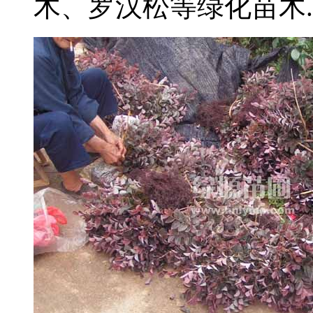
木、罗汉松等绿化苗木..