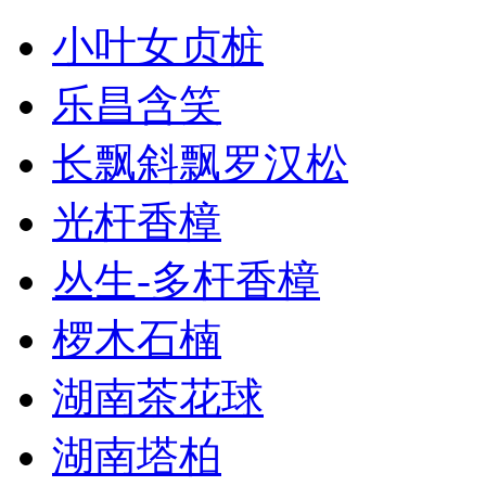
小叶女贞桩
乐昌含笑
长飘斜飘罗汉松
光杆香樟
丛生-多杆香樟
椤木石楠
湖南茶花球
湖南塔柏