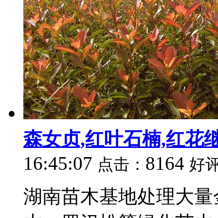
森女贞,红叶石楠,红花
16:45:07
8164
点击：
好
湖南苗木基地处理大量