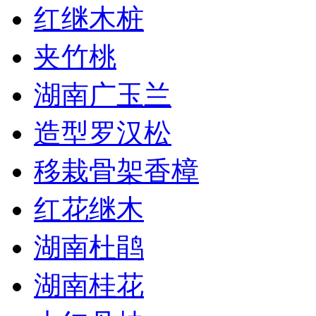
红继木桩
夹竹桃
湖南广玉兰
造型罗汉松
移栽骨架香樟
红花继木
湖南杜鹃
湖南桂花