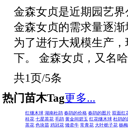
金森女贞是近期园艺界公
金森女贞的需求量逐渐
为了进行大规模生产，
下。 金森女贞，又名哈娃
共1页/5条
热门苗木Tag
更多...
红继木球
湖南杜鹃
春鹃的价格
春鹃的图片
双面红
桂花
七星茶花
毛鹃
黄金间碧玉
红花继木球
杜鹃的
茶花
色块苗
鸡冠花
矮牵牛
常青花
大叶栀子花
杨梅