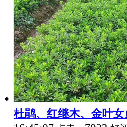
杜鹃、红继木、金叶女