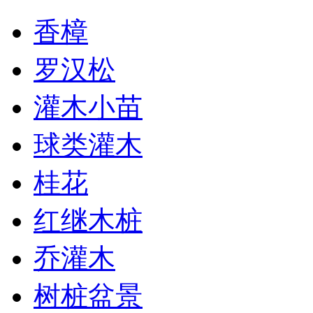
香樟
罗汉松
灌木小苗
球类灌木
桂花
红继木桩
乔灌木
树桩盆景