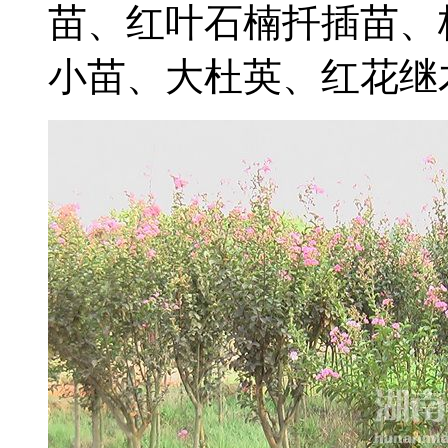
苗、红叶石楠扦插苗、
小苗、大杜英、红花继木