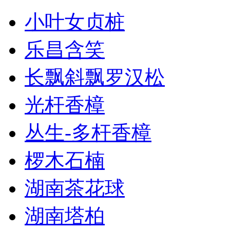
小叶女贞桩
乐昌含笑
长飘斜飘罗汉松
光杆香樟
丛生-多杆香樟
椤木石楠
湖南茶花球
湖南塔柏