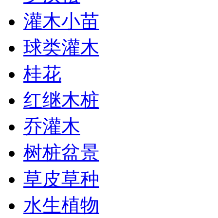
灌木小苗
球类灌木
桂花
红继木桩
乔灌木
树桩盆景
草皮草种
水生植物