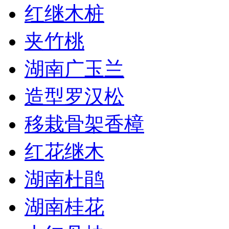
红继木桩
夹竹桃
湖南广玉兰
造型罗汉松
移栽骨架香樟
红花继木
湖南杜鹃
湖南桂花