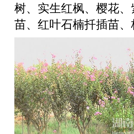
树、实生红枫、樱花、
苗、红叶石楠扦插苗、桂