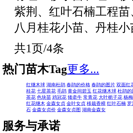
紫荆、红叶石楠工程苗
八月桂花小苗、丹桂小苗、
共1页/4条
热门苗木Tag
更多...
红继木球
湖南杜鹃
春鹃的价格
春鹃的图片
双面红
桂花
七星茶花
毛鹃
黄金间碧玉
红花继木球
杜鹃的
茶花
色块苗
鸡冠花
矮牵牛
常青花
大叶栀子花
杨梅
红花继木
金森女贞
金叶女贞
移栽香樟
红叶石楠
罗
石
金森女贞价
金森女贞图
湖南金森女
服务与承诺