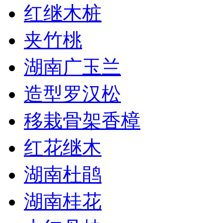
红继木桩
夹竹桃
湖南广玉兰
造型罗汉松
移栽骨架香樟
红花继木
湖南杜鹃
湖南桂花