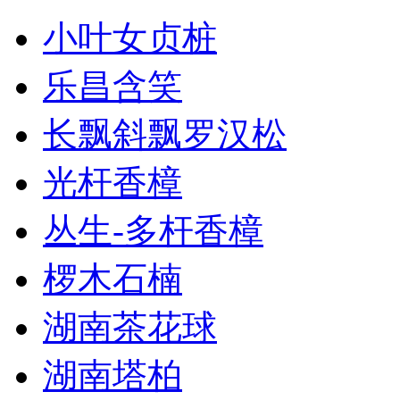
小叶女贞桩
乐昌含笑
长飘斜飘罗汉松
光杆香樟
丛生-多杆香樟
椤木石楠
湖南茶花球
湖南塔柏