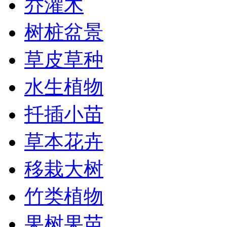
乔灌木
树桩盆景
草皮草种
水生植物
扦插小苗
草本花卉
移栽大树
竹类植物
果树果苗