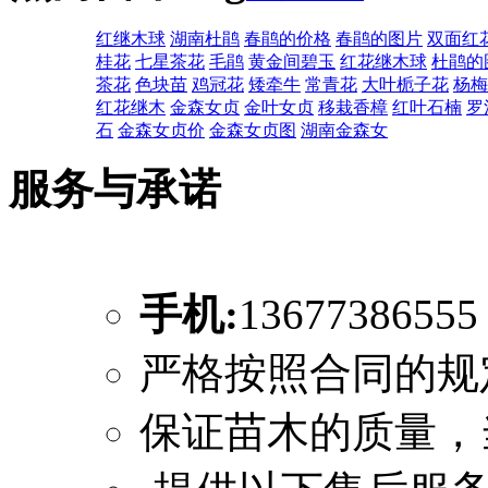
红继木球
湖南杜鹃
春鹃的价格
春鹃的图片
双面红
桂花
七星茶花
毛鹃
黄金间碧玉
红花继木球
杜鹃的
茶花
色块苗
鸡冠花
矮牵牛
常青花
大叶栀子花
杨梅
红花继木
金森女贞
金叶女贞
移栽香樟
红叶石楠
罗
石
金森女贞价
金森女贞图
湖南金森女
服务与承诺
手机:
1367738655
严格按照合同的规
保证苗木的质量，