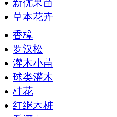
新优果苗
草本花卉
香樟
罗汉松
灌木小苗
球类灌木
桂花
红继木桩