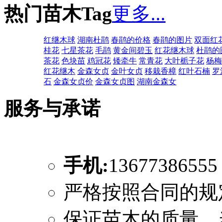
热门苗木Tag
更多...
红继木球
湖南杜鹃
春鹃的价格
春鹃的图片
双面红
桂花
七星茶花
毛鹃
黄金间碧玉
红花继木球
杜鹃的
茶花
色块苗
鸡冠花
矮牵牛
常青花
大叶栀子花
杨梅
红花继木
金森女贞
金叶女贞
移栽香樟
红叶石楠
罗
石
金森女贞价
金森女贞图
湖南金森女
服务与承诺
手机:
1367738655
严格按照合同的规
保证苗木的质量，