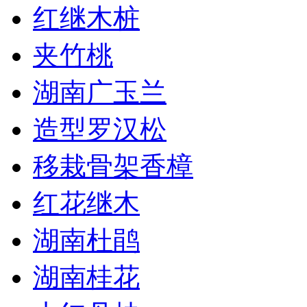
红继木桩
夹竹桃
湖南广玉兰
造型罗汉松
移栽骨架香樟
红花继木
湖南杜鹃
湖南桂花