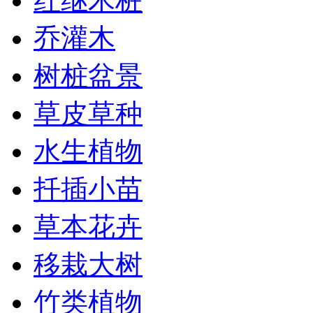
红继木桩
乔灌木
树桩盆景
草皮草种
水生植物
扦插小苗
草本花卉
移栽大树
竹类植物