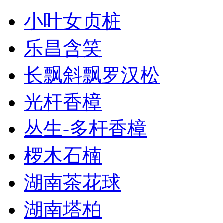
小叶女贞桩
乐昌含笑
长飘斜飘罗汉松
光杆香樟
丛生-多杆香樟
椤木石楠
湖南茶花球
湖南塔柏