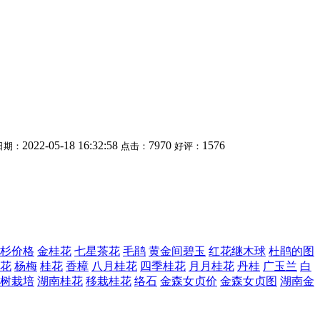
2022-05-18 16:32:58
7970
1576
日期：
点击：
好评：
杉价格
金桂花
七星茶花
毛鹃
黄金间碧玉
红花继木球
杜鹃的图
花
杨梅
桂花
香樟
八月桂花
四季桂花
月月桂花
丹桂
广玉兰
白
树栽培
湖南桂花
移栽桂花
络石
金森女贞价
金森女贞图
湖南金