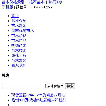
苗木价格索引
|
推荐苗木
|
热门Tag
手机版
| 微信号：13677386555
首页
基地介绍
苗木新闻
湖南优势苗木
苗木价格
苗木产品
热销苗木
苗木技术
绿化工程
苗木加盟
联系我们
搜索
搜索
现货直径8cm-15cm的精品八月桂
热销800万棵湖南红花继木和杜鹃