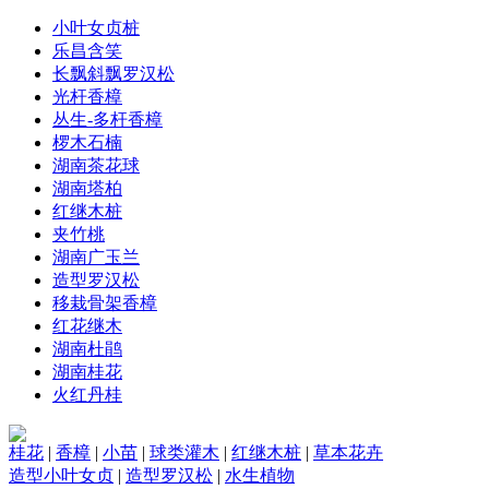
小叶女贞桩
乐昌含笑
长飘斜飘罗汉松
光杆香樟
丛生-多杆香樟
椤木石楠
湖南茶花球
湖南塔柏
红继木桩
夹竹桃
湖南广玉兰
造型罗汉松
移栽骨架香樟
红花继木
湖南杜鹃
湖南桂花
火红丹桂
桂花
|
香樟
|
小苗
|
球类灌木
|
红继木桩
|
草本花卉
造型小叶女贞
|
造型罗汉松
|
水生植物