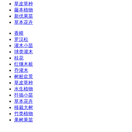
草皮草种
藤本植物
新优果苗
草本花卉
香樟
罗汉松
灌木小苗
球类灌木
桂花
红继木桩
乔灌木
树桩盆景
草皮草种
水生植物
扦插小苗
草本花卉
移栽大树
竹类植物
果树果苗