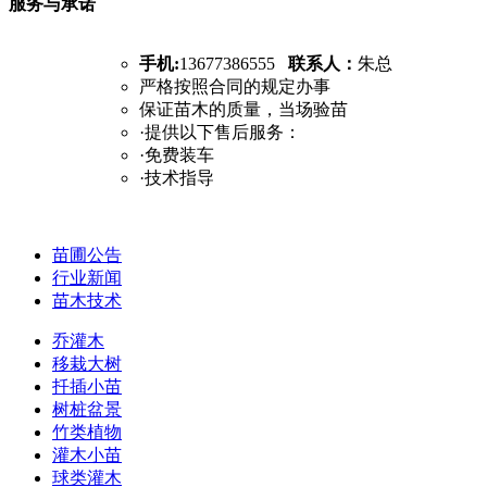
服务与承诺
手机:
13677386555
联系人：
朱总
严格按照合同的规定办事
保证苗木的质量，当场验苗
·提供以下售后服务：
·免费装车
·技术指导
苗圃公告
行业新闻
苗木技术
乔灌木
移栽大树
扦插小苗
树桩盆景
竹类植物
灌木小苗
球类灌木