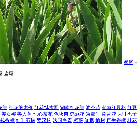
鸢尾
鸢尾...
花继
红花继木价
红花继木图
湖南红花继
油茶苗
湖南红豆杉
红豆
美女樱
美人蕉
七心茶花
色块苗
鸡冠花
矮牵牛
常青花
大叶栀子
栽香樟
红叶石楠
罗汉松
法国冬青
紫薇
红枫
榆树
再生香樟
桂花