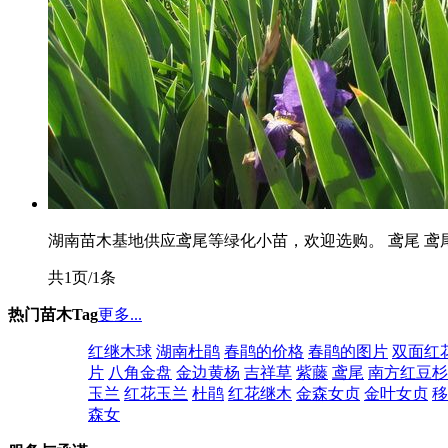
湖南苗木基地供应鸢尾等绿化小苗，欢迎选购。 鸢尾 鸢尾 
共1页/1条
热门苗木Tag
更多...
红继木球
湖南杜鹃
春鹃的价格
春鹃的图片
双面红
片
八角金盘
金边黄杨
吉祥草
紫藤
鸢尾
南方红豆杉
玉兰
红花玉兰
杜鹃
红花继木
金森女贞
金叶女贞
移
森女