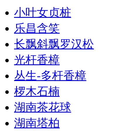
小叶女贞桩
乐昌含笑
长飘斜飘罗汉松
光杆香樟
丛生-多杆香樟
椤木石楠
湖南茶花球
湖南塔柏