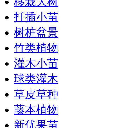
移栽大树
扦插小苗
树桩盆景
竹类植物
灌木小苗
球类灌木
草皮草种
藤本植物
新优果苗