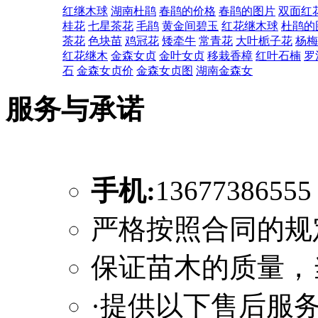
红继木球
湖南杜鹃
春鹃的价格
春鹃的图片
双面红
桂花
七星茶花
毛鹃
黄金间碧玉
红花继木球
杜鹃的
茶花
色块苗
鸡冠花
矮牵牛
常青花
大叶栀子花
杨梅
红花继木
金森女贞
金叶女贞
移栽香樟
红叶石楠
罗
石
金森女贞价
金森女贞图
湖南金森女
服务与承诺
手机:
1367738655
严格按照合同的规
保证苗木的质量，
·提供以下售后服