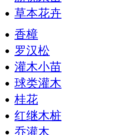
草本花卉
香樟
罗汉松
灌木小苗
球类灌木
桂花
红继木桩
乔灌木