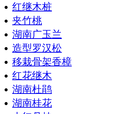
红继木桩
夹竹桃
湖南广玉兰
造型罗汉松
移栽骨架香樟
红花继木
湖南杜鹃
湖南桂花