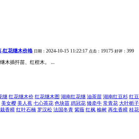
苗-红花继木价格
2024-10-15 11:22:17
19175
399
日期：
点击：
好评：
插扦苗、红桎木。 ...
花继
红花继木价
红花继木图
湖南红花继
油茶苗
湖南红豆杉
红豆
美女樱
美人蕉
七心茶花
色块苗
鸡冠花
矮牵牛
常青花
大叶栀子
栽香樟
红叶石楠
罗汉松
法国冬青
紫薇
红枫
榆树
再生香樟
桂花