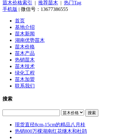
苗木价格索引
|
推荐苗木
|
热门Tag
手机版
| 微信号：13677386555
首页
基地介绍
苗木新闻
湖南优势苗木
苗木价格
苗木产品
热销苗木
苗木技术
绿化工程
苗木加盟
联系我们
搜索
搜索
现货直径8cm-15cm的精品八月桂
热销800万棵湖南红花继木和杜鹃