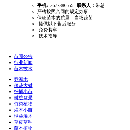
手机:
13677386555
联系人：
朱总
严格按照合同的规定办事
保证苗木的质量，当场验苗
·提供以下售后服务：
·免费装车
·技术指导
苗圃公告
行业新闻
苗木技术
乔灌木
移栽大树
扦插小苗
树桩盆景
竹类植物
灌木小苗
球类灌木
草皮草种
藤本植物