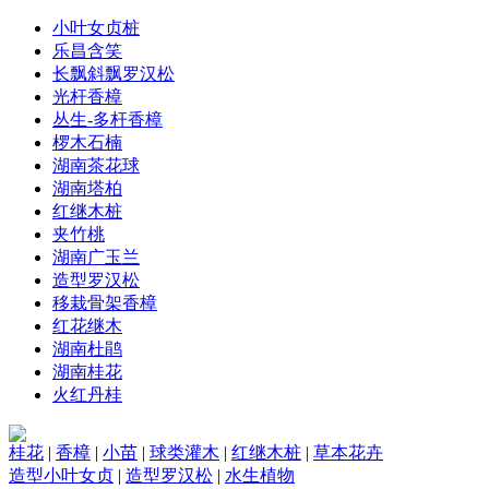
小叶女贞桩
乐昌含笑
长飘斜飘罗汉松
光杆香樟
丛生-多杆香樟
椤木石楠
湖南茶花球
湖南塔柏
红继木桩
夹竹桃
湖南广玉兰
造型罗汉松
移栽骨架香樟
红花继木
湖南杜鹃
湖南桂花
火红丹桂
桂花
|
香樟
|
小苗
|
球类灌木
|
红继木桩
|
草本花卉
造型小叶女贞
|
造型罗汉松
|
水生植物