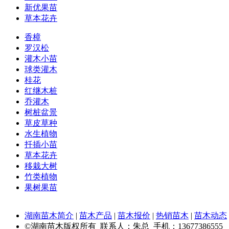
新优果苗
草本花卉
香樟
罗汉松
灌木小苗
球类灌木
桂花
红继木桩
乔灌木
树桩盆景
草皮草种
水生植物
扦插小苗
草本花卉
移栽大树
竹类植物
果树果苗
湖南苗木简介
|
苗木产品
|
苗木报价
|
热销苗木
|
苗木动态
©湖南苗木版权所有 联系人：朱总 手机：13677386555 Q