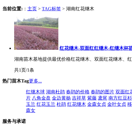
当前位置:
：
主页
>
TAG标签
> 湖南红花继木
红花继木-双面红红继木-红继木杯
湖南苗木基地提供最优价格红花继木、双面红花继木、红继木
共1页/1条
热门苗木Tag
更多...
红继木球
湖南杜鹃
春鹃的价格
春鹃的图片
双面红
片
八角金盘
金边黄杨
吉祥草
紫藤
鸢尾
南方红豆杉
玉兰
红花玉兰
杜鹃
红花继木
金森女贞
金叶女贞
移
森女
服务与承诺