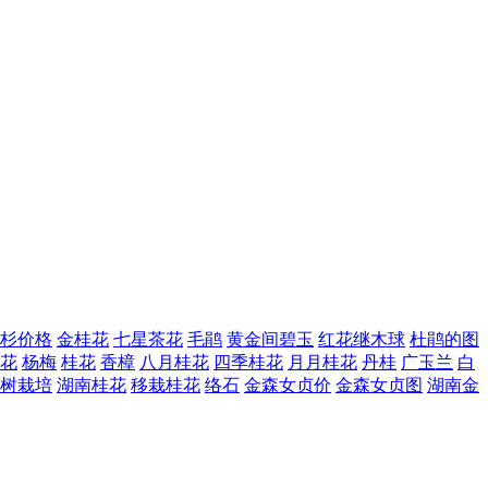
杉价格
金桂花
七星茶花
毛鹃
黄金间碧玉
红花继木球
杜鹃的图
花
杨梅
桂花
香樟
八月桂花
四季桂花
月月桂花
丹桂
广玉兰
白
树栽培
湖南桂花
移栽桂花
络石
金森女贞价
金森女贞图
湖南金