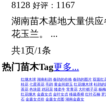
8128
1167
好评：
湖南苗木基地大量供应
花玉兰。 ...
共1页/1条
热门苗木Tag
更多...
红继木球
湖南杜鹃
春鹃的价格
春鹃的图片
双面红
桂花
七星茶花
毛鹃
黄金间碧玉
红花继木球
杜鹃的
茶花
色块苗
鸡冠花
矮牵牛
常青花
大叶栀子花
杨梅
红花继木
金森女贞
金叶女贞
移栽香樟
红叶石楠
罗
石
金森女贞价
金森女贞图
湖南金森女