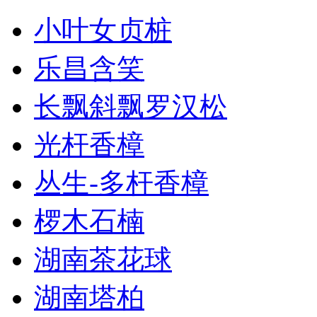
小叶女贞桩
乐昌含笑
长飘斜飘罗汉松
光杆香樟
丛生-多杆香樟
椤木石楠
湖南茶花球
湖南塔柏