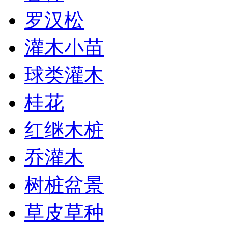
罗汉松
灌木小苗
球类灌木
桂花
红继木桩
乔灌木
树桩盆景
草皮草种