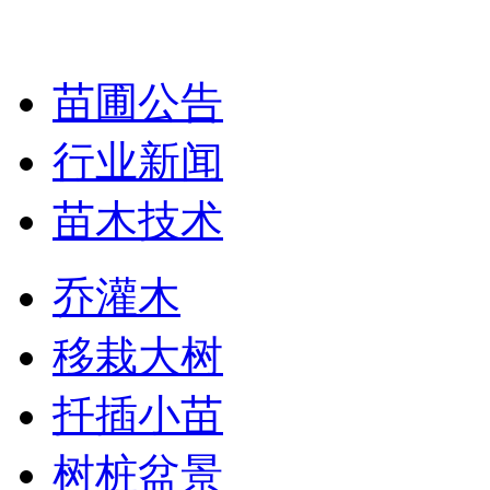
苗圃公告
行业新闻
苗木技术
乔灌木
移栽大树
扦插小苗
树桩盆景