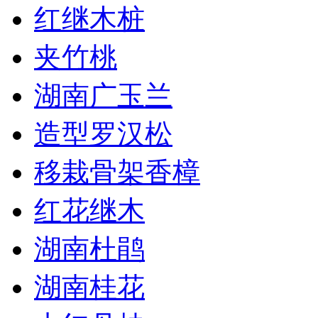
红继木桩
夹竹桃
湖南广玉兰
造型罗汉松
移栽骨架香樟
红花继木
湖南杜鹃
湖南桂花