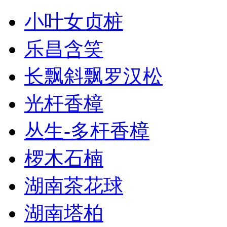
小叶女贞桩
乐昌含笑
长飘斜飘罗汉松
光杆香樟
丛生-多杆香樟
椤木石楠
湖南茶花球
湖南塔柏