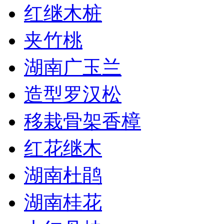
红继木桩
夹竹桃
湖南广玉兰
造型罗汉松
移栽骨架香樟
红花继木
湖南杜鹃
湖南桂花