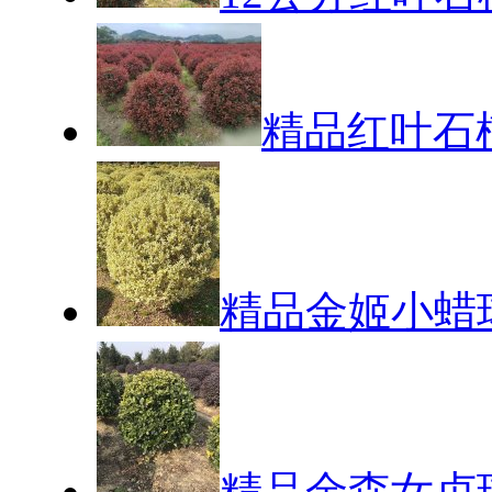
精品红叶石
精品金姬小蜡
精品金森女贞