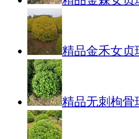
精品金禾女贞
精品无刺枸骨