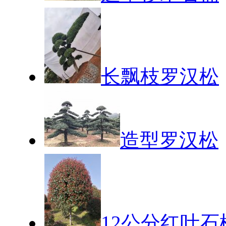
长飘枝罗汉松
造型罗汉松
12公分红叶石