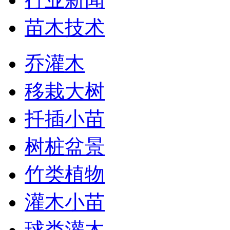
苗木技术
乔灌木
移栽大树
扦插小苗
树桩盆景
竹类植物
灌木小苗
球类灌木