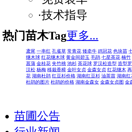
·技术指导
热门苗木Tag
更多...
鸢尾
一串红
孔雀草
常青花
矮牵牛
鸡冠花
色块苗
继木球
红花继木球
黄金间碧玉
毛鹃
七星茶花
楠竹
菖蒲
金桂花
夹竹桃
池杉
茶花球
罗汉松造型
造型罗
汉松
杨梅
移栽香樟
金叶女贞
金森女贞
红花继木
再
花
湖南杜鹃
红豆杉价格
湖南红豆杉
油茶苗
湖南红
杜鹃的图片
杜鹃的价格
湖南金森女
金森女贞图
金
苗圃公告
行业新闻