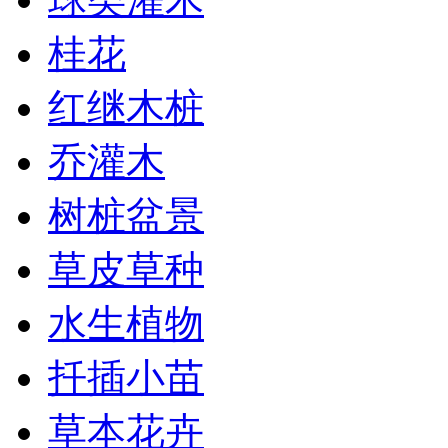
桂花
红继木桩
乔灌木
树桩盆景
草皮草种
水生植物
扦插小苗
草本花卉