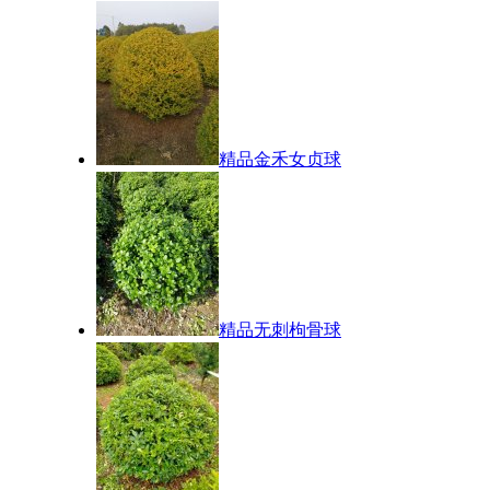
精品金禾女贞球
精品无刺枸骨球