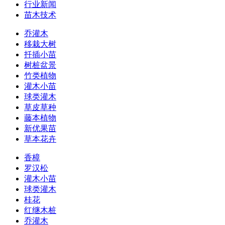
行业新闻
苗木技术
乔灌木
移栽大树
扦插小苗
树桩盆景
竹类植物
灌木小苗
球类灌木
草皮草种
藤本植物
新优果苗
草本花卉
香樟
罗汉松
灌木小苗
球类灌木
桂花
红继木桩
乔灌木