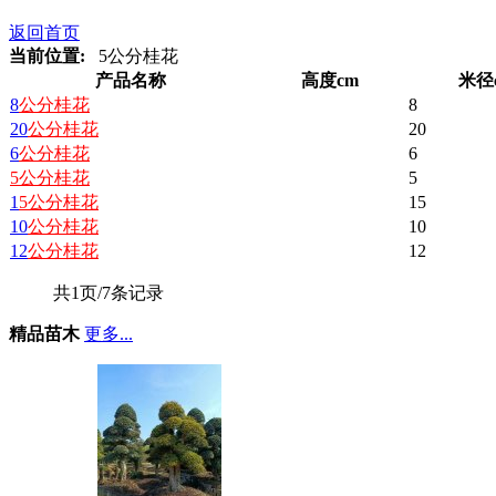
返回首页
当前位置:
5公分桂花
产品名称
高度cm
米径
8
公
分
桂花
8
20
公
分
桂花
20
6
公
分
桂花
6
5
公
分
桂花
5
1
5
公
分
桂花
15
10
公
分
桂花
10
12
公
分
桂花
12
共1页/7条记录
精品苗木
更多...