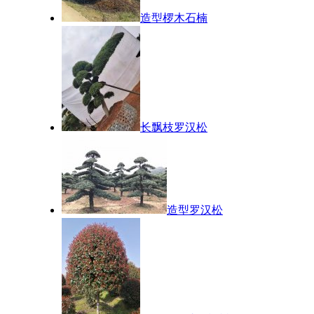
造型椤木石楠
长飘枝罗汉松
造型罗汉松