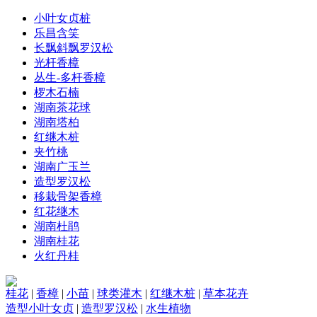
小叶女贞桩
乐昌含笑
长飘斜飘罗汉松
光杆香樟
丛生-多杆香樟
椤木石楠
湖南茶花球
湖南塔柏
红继木桩
夹竹桃
湖南广玉兰
造型罗汉松
移栽骨架香樟
红花继木
湖南杜鹃
湖南桂花
火红丹桂
桂花
|
香樟
|
小苗
|
球类灌木
|
红继木桩
|
草本花卉
造型小叶女贞
|
造型罗汉松
|
水生植物