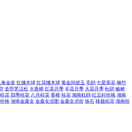
八角金盘
红继木球
红花继木球
黄金间碧玉
毛鹃
七星茶花
楠竹
型
造型罗汉松
大香樟
红花月季
丰花月季
大花月季
杜鹃
榆树
桂花
四季桂花
八月桂花
香樟
桂花
湖南杜鹃
红豆杉价格
湖南
价格
湖南金森女
金森女贞图
金森女贞价
络石
移栽桂花
湖南桂