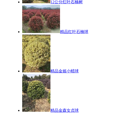
12公分红叶石楠树
精品红叶石楠球
精品金姬小蜡球
精品金森女贞球