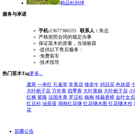
精品杜鹃球
服务与承诺
手机:
13677386555
联系人：
朱总
严格按照合同的规定办事
保证苗木的质量，当场验苗
·提供以下售后服务：
·免费装车
·技术指导
热门苗木Tag
更多...
鸢尾
一串红
孔雀草
常青花
矮牵牛
鸡冠花
色块苗
大叶栀子花
万年青
四季青
大叶黄杨
大叶栀子花
小
红枫
紫薇
法国冬青
罗汉松
杨梅
移栽香樟
金叶女贞
红豆杉
油茶苗
湖南红花继
红花继木图
红花继木价
花
苗圃公告