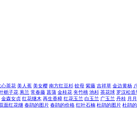
七心茶花
美人蕉
美女樱
南方红豆杉
蚊母
紫藤
吉祥草
金边黄杨
叶栀子花
葱兰
常春藤
菖蒲
金桂花
夹竹桃
池杉
茶花球
罗汉松造
金森女贞
红花继木
再生香樟
红花玉兰
白玉兰
广玉兰
丹桂
月月
双面红花继
春鹃的图片
春鹃的价格
红叶石楠
杜鹃的图片
杜鹃的