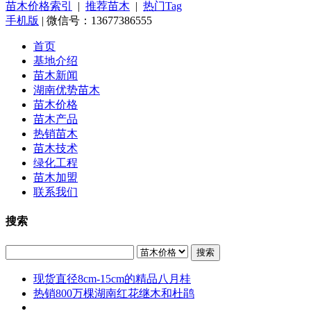
苗木价格索引
|
推荐苗木
|
热门Tag
手机版
| 微信号：13677386555
首页
基地介绍
苗木新闻
湖南优势苗木
苗木价格
苗木产品
热销苗木
苗木技术
绿化工程
苗木加盟
联系我们
搜索
搜索
现货直径8cm-15cm的精品八月桂
热销800万棵湖南红花继木和杜鹃